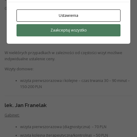
Gabinet:
Ustawienia
wizyta pierwszorazowa (diagnostyczna) czas trwania 45-90
minut – 100-150 PLN
Zaakceptuj wszystko
wizyta kolejna (terapeutyczna/kontrolna) czas trwania 15-30
minut – 70 PLN
W niektórych przypadkach w zależności od częstości wizyt możliwe
indywidualne ustalenie ceny.
Wizyty domowe:
wizyta pierwszorazowa i kolejne – czas trwania 30 – 90 minut –
150-200 PLN
lek. Jan Franelak
Gabinet
:
wizyta pierwszorazowa (diagnostyczna) – 70 PLN
wizyta kolejna (terapeutyczna/kontrolna) – 50 PLN