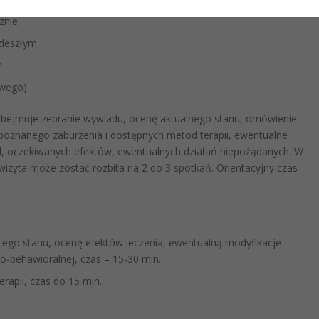
znie
odeszłym
y
owego)
 obejmuje zebranie wywiadu, ocenę aktualnego stanu, omówienie
poznanego zaburzenia i dostępnych metod terapii, ewentualne
d, oczekiwanych efektów, ewentualnych działań niepożądanych. W
 wizyta może zostać rozbita na 2 do 3 spotkań. Orientacyjny czas
ego stanu, ocenę efektów leczenia, ewentualną modyfikacje
o-behawioralnej, czas – 15-30 min.
rapii, czas do 15 min.