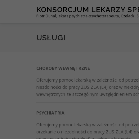
Przejdź
KONSORCJUM LEKARZY SP
do
Piotr Dunal, lekarz psychiatra-psychoterapeuta, Czeladź, 
treści
USŁUGI
CHOROBY WEWNĘTRZNE
Oferujemy pomoc lekarską w zależności od potrzeb
niezdolności do pracy ZUS ZLA (L4) oraz w niektór
wewnętrznych ze szczególnym uwzględnieniem sch
PSYCHIATRIA
Oferujemy pomoc lekarską w zależności od potrzeb
orzekanie o niezdolności do pracy ZUS ZLA (L4) o
poznawczo-behawioralnej) w zakresie leczenia: