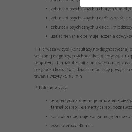
zaburzeń psychicznych u chorych somatyc
zaburzeń psychicznych u osób w wieku p
zaburzeń psychicznych u dzieci i młodzież
uzależnień (nie obejmuje leczenia odwyk
1. Pierwsza wizyta (konsultacyjno-diagnostyczna)
wstępnej diagnozy, psychoedukację dotyczącą roz
propozycje farmakoterapii z omówieniem jej zasa
przypadku konsultacji dzieci i młodzieży powyższa
trwania wizyty 45-90 min.
2. Kolejne wizyty:
terapeutyczna obejmuje omówienie bieżąc
farmakoterapii, elementy terapii poznawcz
kontrolna obejmuje kontynuację farmakote
psychoterapia 45 min.