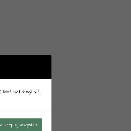
o". Możesz też wybrać,
aakceptuj wszystko