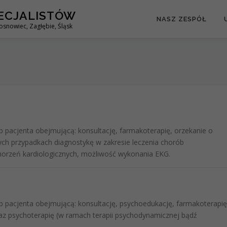
ECJALISTÓW
NASZ ZESPÓŁ
Sosnowiec, Zagłębie, Śląsk
 pacjenta obejmującą: konsultację, farmakoterapię, orzekanie o
ych przypadkach diagnostykę w zakresie leczenia chorób
orzeń kardiologicznych, możliwość wykonania EKG.
 pacjenta obejmującą: konsultację, psychoedukację, farmakoterapię
raz psychoterapię (w ramach terapii psychodynamicznej bądź